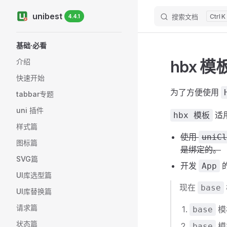
unibest
搜索文档
K
4.4.1
Skip to content
Sidebar Navigation
基础·必看
hbx 模
介绍
快速开始
为了方便使用
tabbar专题
uni 插件
适
hbx 模板
样式篇
使用
uniCl
图标篇
是绑定的。
SVG篇
开发
App
UI库选型篇
现在
base
UI库替换篇
请求篇
模
base
状态篇
模
base