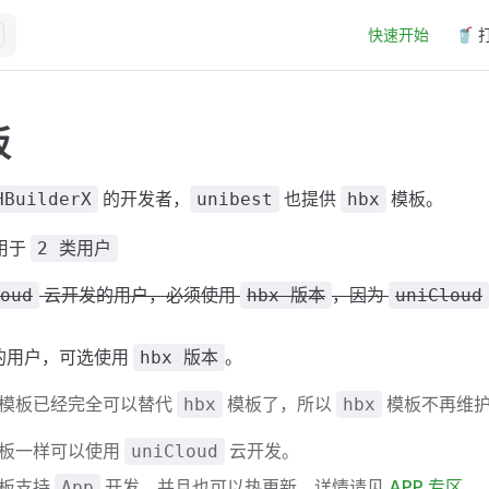
Main Navigation
快速开始
🥤 
板
的开发者，
也提供
模板。
HBuilderX
unibest
hbx
用于
2 类用户
云开发的用户，必须使用
，因为
oud
hbx 版本
uniCloud
的用户，可选使用
。
hbx 版本
模板已经完全可以替代
模板了，所以
模板不再维
hbx
hbx
板一样可以使用
云开发。
uniCloud
板支持
开发，并且也可以热更新，详情请见
APP 专区
。
App