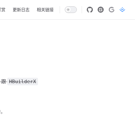
打赏
更新日志
相关链接
跟
HBuilderX
护。