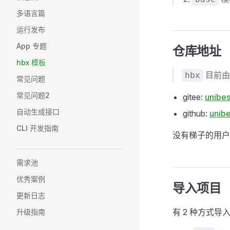
多语言篇
运行发布
App 专题
仓库地址
hbx 模板
目前
hbx
常见问题
常见问题2
gitee:
unibe
自动生成接口
github:
unib
CLI 开发指南
没有梯子的用
需求池
优秀案例
导入项目
更新日志
有 2 种方式导
升级指南