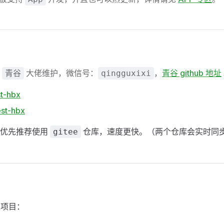
由
大佬维护，微信号：
，
青谷 github 地址
青谷
qingguxixi
st-hbx
est-hbx
户优先推荐使用
仓库，速度更快。（两个仓库会实时同
gitee
入项目：