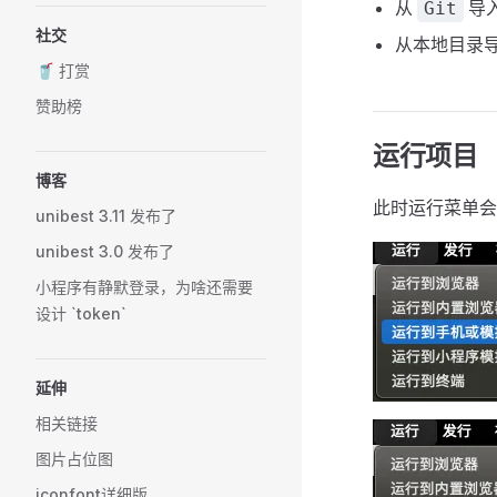
从
导入.
Git
社交
从本地目录导入
🥤 打赏
赞助榜
运行项目
博客
此时运行菜单
unibest 3.11 发布了
unibest 3.0 发布了
小程序有静默登录，为啥还需要
设计 `token`
延伸
相关链接
图片占位图
iconfont详细版